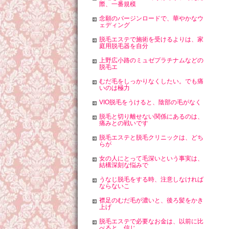
際、一番規模
念願のバージンロードで、華やかなウ
ェディング
脱毛エステで施術を受けるよりは、家
庭用脱毛器を自分
上野広小路のミュゼプラチナムなどの
脱毛エ
むだ毛をしっかりなくしたい。でも痛
いのは極力
VIO脱毛をうけると、陰部の毛がなく
脱毛と切り離せない関係にあるのは、
痛みとの戦いです
脱毛エステと脱毛クリニックは、どち
らが
女の人にとって毛深いという事実は、
結構深刻な悩みで
うなじ脱毛をする時、注意しなければ
ならないこ
襟足のむだ毛が濃いと、後ろ髪をかき
上げ
脱毛エステで必要なお金は、以前に比
べると、信じ