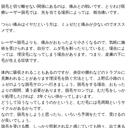
脱毛と切り離せない関係にあるのは、痛みとの戦いです。とりわけ医
療レーザー脱毛では、光を当てる場所によっては、相当痛いです。
つらい痛みはイヤだという方は、ミュゼだと痛みが少ないのでオスス
メです。
レーザー脱毛よりも、痛みがおもったより小さくなるので、気軽に施
術を受けられます。自分で、ムダ毛を剃ったりしていると、場合によ
っては、埋没毛になってしまう場合があります。つまり、皮膚の下に
毛が生える症状です。
体内に吸収されることもあるのですが、炎症や腫れなどのトラブルに
見舞われることがあります埋没毛を防ぐ方法として、上野広小路のミ
ュゼのような脱毛サロンへ行きましょう。脱毛をする場合、おもった
よりの期間、通う必要があります。脱毛サロンでは、むだ毛をしっか
り処理したければ、2年ぐらい掛かってしまいます。
どうして沿うなってしまうのかというと、むだ毛には毛周期というサ
イクルがあるからです。
なので、脱毛をしようと思ったら、いろいろ予測をたてて、受けるの
が良いでしょう。
脱毛を受ける際、しっかり照射され立と感じていても時々、出て来る