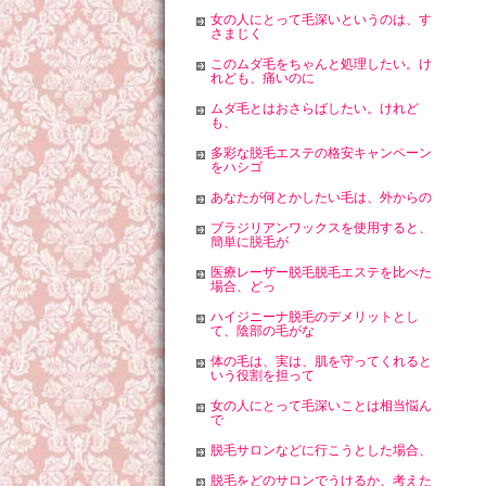
女の人にとって毛深いというのは、す
さまじく
このムダ毛をちゃんと処理したい。け
れども、痛いのに
ムダ毛とはおさらばしたい。けれど
も、
多彩な脱毛エステの格安キャンペーン
をハシゴ
あなたが何とかしたい毛は、外からの
ブラジリアンワックスを使用すると、
簡単に脱毛が
医療レーザー脱毛脱毛エステを比べた
場合、どっ
ハイジニーナ脱毛のデメリットとし
て、陰部の毛がな
体の毛は、実は、肌を守ってくれると
いう役割を担って
女の人にとって毛深いことは相当悩ん
で
脱毛サロンなどに行こうとした場合、
脱毛をどのサロンでうけるか、考えた