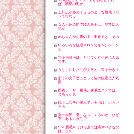
ば、陰部の毛が
上野広小路のミュゼのような脱毛サロ
ンで行なっ
女の人達の間で脇の脱毛は、非常に人
気が
赤ちゃんがお腹の中に出来ると、その
いろいろな脱毛サロンのキャンペーン
を
ワキ毛脱毛は、とりワケ女子達に人気
です。
うなじにむだ毛があると、髪をかき上
多くの女子達にとって脇の脱毛は人気
部
医療レーザー脱毛と脱毛エステでは、
どちらが良
脱毛エステが優れている点は、いろい
ろあ
夏の季節に気になってくるのが、ひざ
下にあるムダ毛で
SSC脱毛をうける点で注意すべきなの
は、永久